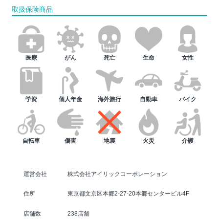
取扱保険商品
医療
がん
死亡
生命
女性
学資
個人年金
海外旅行
自動車
バイク
自転車
傷害
地震
火災
介護
運営会社
株式会社アイリックコーポレーション
住所
東京都文京区本郷2-27-20本郷センタービル4F
店舗数
238店舗